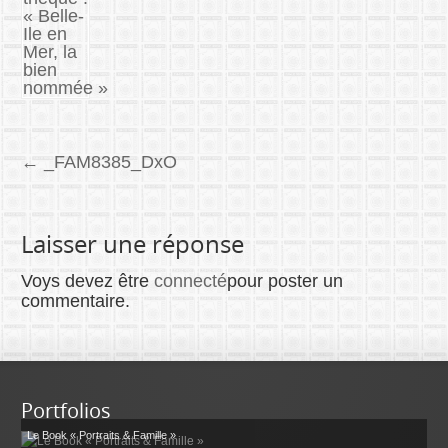
←
_FAM8385_DxO
Laisser une réponse
Voys devez être
connecté
pour poster un
commentaire.
Portfolios
Le Book « Portraits & Famille »