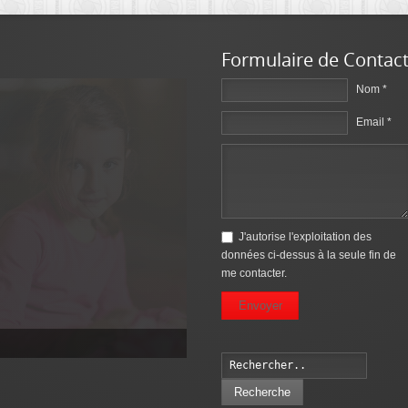
Formulaire de Contac
Nom *
Email *
e
 des supports et formats, et
J'autorise l'exploitation des
données ci-dessus à la seule fin de
me contacter.
 « Portraits & Famille » Consultez
Envoyer
 vers Book Mariage...
Recherche