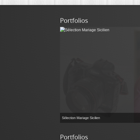
Portfolios
Sélection Mariage Sicilien
Portfolios
Photothèque décoration intérieur
20 mai 2016
Boutique web intégrée : sélection
visualisation des...
Le Book « Portraits & Famille »
23 novembre 2015
vers le Book « Mariage » Le Book
également...
Sélection Mariage Sicilien
19 novembre 2015
Sélection Mariage Sicilien Retour
Le Book « Mariage »