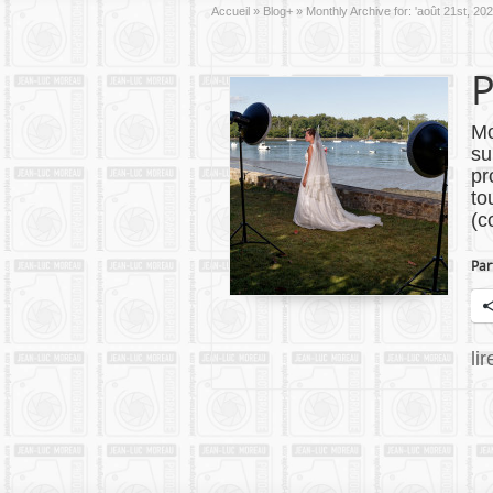
Accueil
»
Blog+
»
Monthly Archive for: 'août 21st, 202
P
Mo
su
pr
to
(c
Par
li