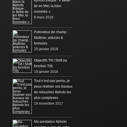
#photo thèque : « Belle-
Ile en Mer, la bien
nommée »
8 mars 2018
Pofondeur de champ :
Maîtrise, astuces &
formules
25 janvier 2018
Objectifs Tilt / Shift (la
fonction Tilt)
19 janvier 2018
Tout n’est pas perdu, je
peux réaliser vos travaux
de retouches #photo les
plus complexes
19 novembre 2017
Ma prestation #photo