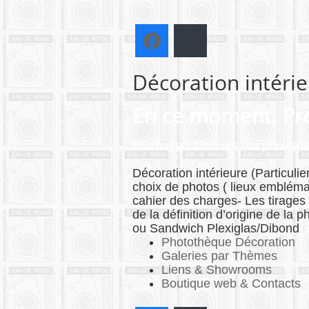
Facebook
Bluesky
Décoration intéri
En ce moment, Pro
Promotion 30% sur ma photothè
Décoration intérieure (Particul
choix de photos ( lieux emblém
cahier des charges- Les tirage
de la définition d’origine de l
ou Sandwich Plexiglas/Dibond
Photothèque Décoration
Galeries par Thèmes
Liens & Showrooms
Boutique web & Contacts