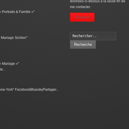
données ci-dessus à la seule fin de
me contacter.
 Portraits & Famille »"
Envoyer
 Mariage Sicilien"
Recherche
 « Mariage »"
e...
 New-York" FacebookBlueskyPartager...