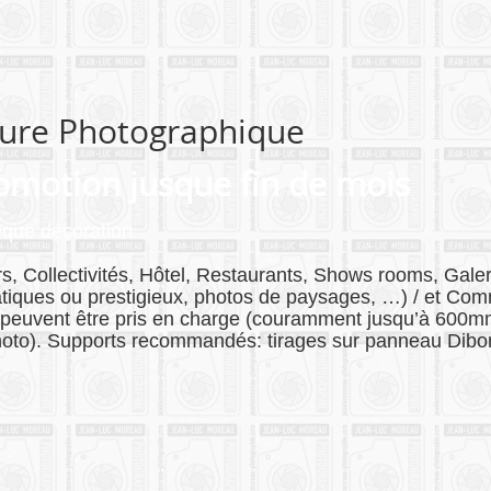
eure Photographique
motion jusque fin de mois
que décoration
iers, Collectivités, Hôtel, Restaurants, Shows rooms, Ga
atiques ou prestigieux, photos de paysages, …) / et C
s peuvent être pris en charge (couramment jusqu’à 600m
a photo). Supports recommandés: tirages sur panneau Dib