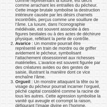
comme représentant la luxure, est décrit
comme arrachant les entrailles du pécheur.
Cette image brutale symbolise la destruction
intérieure causée par les désirs charnels
incontrôlés, perçus comme une souillure de
l’âme. La luxure, dans l’iconographie
médiévale, est souvent associée à des
figures bestiales ou à des actes de déchirure
physique, reflétant la perte de contrôle.
Avarice
: Un monstre pourrait être
représenté en train de mordre ou de griffer
avidement le pécheur, symbolisant
l’attachement obsessionnel aux richesses
matérielles. L’avarice est souvent figurée par
des créatures avides ou des gestes de
saisie, illustrant la manière dont ce vice
enchaîne l’âme.
Orgueil
: Un monstre attaquant la tête ou le
visage du pécheur pourrait incarner l’orgueil,
péché capital considéré comme la racine de
tous les autres. Cette agression symbolise la
vanité qui aveugle et corrompt la raison,
défigurant l’image divine en l’homme.