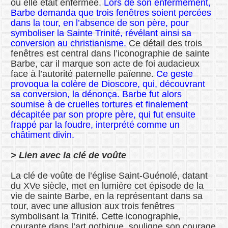
où elle était enfermée.
Lors de son enfermement,
Barbe demanda que trois fenêtres soient percées
dans la tour, en l’absence de son père, pour
symboliser la Sainte Trinité, révélant ainsi sa
conversion au christianisme.
Ce détail des trois
fenêtres est central dans l’iconographie de sainte
Barbe, car il marque son acte de foi audacieux
face à l’autorité paternelle païenne.
Ce geste
provoqua la colère de Dioscore, qui, découvrant
sa conversion, la dénonça. Barbe fut alors
soumise à de cruelles tortures et finalement
décapitée par son propre père, qui fut ensuite
frappé par la foudre, interprété comme un
châtiment divin.
> Lien avec la clé de voûte
La clé de voûte de l’église Saint-Guénolé, datant
du XVe siècle, met en lumière cet épisode de la
vie de sainte Barbe, en la représentant dans sa
tour, avec une allusion aux trois fenêtres
symbolisant la Trinité. Cette iconographie,
courante dans l’art gothique, souligne son courage