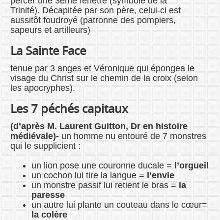
percer une 3ème fenêtre (symbole de la
Trinité). Décapitée par son père, celui-ci est
aussitôt foudroyé (patronne des pompiers,
sapeurs et artilleurs)
La Sainte Face
tenue par 3 anges et Véronique qui épongea le
visage du Christ sur le chemin de la croix (selon
les apocryphes).
Les 7 péchés capitaux
(d’après M. Laurent Guitton,
Dr en histoire
médiévale)-
un homme nu entouré de 7 monstres
qui le supplicient :
un lion pose une couronne ducale =
l’orgueil
un cochon lui tire la langue =
l’envie
un monstre passif lui retient le bras =
la
paresse
un autre lui plante un couteau dans le cœur=
la colère