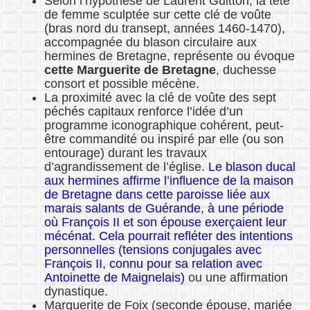
Selon l’hypothèse de Laurent Guitton, la tête
de femme sculptée sur cette clé de voûte
(bras nord du transept, années 1460-1470),
accompagnée du blason circulaire aux
hermines de Bretagne, représente ou évoque
cette Marguerite de Bretagne
, duchesse
consort et possible mécène.
La proximité avec la clé de voûte des sept
péchés capitaux renforce l’idée d’un
programme iconographique cohérent, peut-
être commandité ou inspiré par elle (ou son
entourage) durant les travaux
d’agrandissement de l’église.
Le blason ducal
aux hermines affirme l’influence de la maison
de Bretagne dans cette paroisse liée aux
marais salants de Guérande, à une période
où François II et son épouse exerçaient leur
mécénat. Cela pourrait refléter des intentions
personnelles (tensions conjugales avec
François II, connu pour sa relation avec
Antoinette de Maignelais)
ou une affirmation
dynastique.
Marguerite de Foix (seconde épouse, mariée