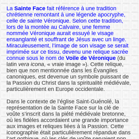
La
Sainte Face
fait référence à une tradition
chrétienne remontant à une légende apocryphe,
celle de sainte Véronique. Selon cette tradition,
lors de la montée au Calvaire, une femme
nommée Véronique aurait essuyé le visage
ensanglanté et souffrant de Jésus avec un linge.
Miraculeusement, l’image de son visage se serait
imprimée sur ce tissu, devenu une relique sacrée
connue sous le nom de
Voile de Véronique
(du
latin
vera icona
, « vraie image »). Cette relique,
bien que non mentionnée dans les Évangiles
canoniques, est devenue un symbole puissant de
la Passion du Christ dans la spiritualité médiévale,
particulièrement en Europe occidentale.
Dans le contexte de l’église Saint-Guénolé, la
représentation de la Sainte Face sur la clé de
voûte s’inscrit dans la piété médiévale bretonne,
où les fidèles accordaient une grande importance
aux images et reliques liées à la Passion. Cette
iconographie était particulièrement répandue dans
l’art gothique, où les clés de voûte servaient non