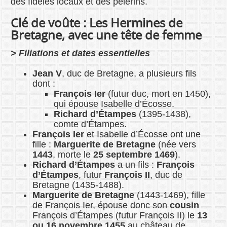
des fidèles locaux et des pèlerins.
Clé de voûte : Les Hermines de
Bretagne, avec une tête de femme
> Filiations et dates essentielles
Jean V
, duc de Bretagne, a plusieurs fils
dont :
François Ier
(futur duc, mort en 1450),
qui épouse Isabelle d’Écosse.
Richard d’Étampes
(1395-1438),
comte d’Étampes.
François Ier
et Isabelle d’Écosse ont une
fille :
Marguerite de Bretagne
(née vers
1443
, morte le
25 septembre 1469
).
Richard d’Étampes
a un fils :
François
d’Étampes
, futur
François II
, duc de
Bretagne (1435-1488).
Marguerite de Bretagne
(1443-1469), fille
de François Ier, épouse donc son
cousin
François d’Étampes (futur François II) le
13
ou 16 novembre 1455
au château de