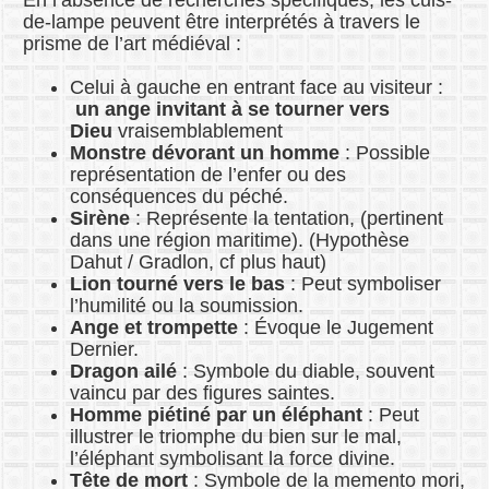
En l’absence de recherches spécifiques, les culs-
de-lampe peuvent être interprétés à travers le
prisme de l’art médiéval :
Celui à gauche en entrant face au visiteur :
un ange invitant à se tourner vers
Dieu
vraisemblablement
Monstre dévorant un homme
: Possible
représentation de l’enfer ou des
conséquences du péché.
Sirène
: Représente la tentation, (pertinent
dans une région maritime). (Hypothèse
Dahut / Gradlon, cf plus haut)
Lion tourné vers le bas
: Peut symboliser
l’humilité ou la soumission.
Ange et t
rompette
: Évoque le Jugement
Dernier.
Dragon ailé
: Symbole du diable, souvent
vaincu par des figures saintes.
Homme piétiné par un éléphant
: Peut
illustrer le triomphe du bien sur le mal,
l’éléphant symbolisant la force divine.
Tête de mort
: Symbole de la memento mori,