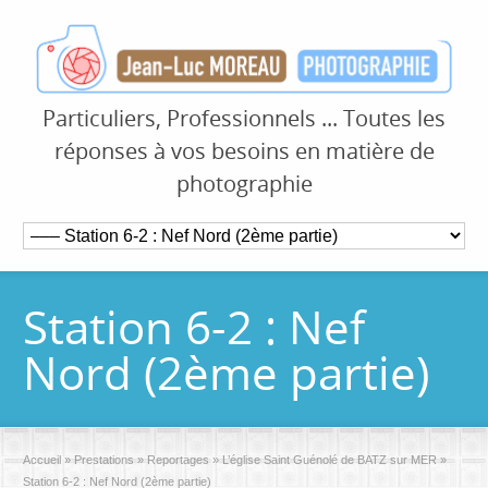
Particuliers, Professionnels ... Toutes les
réponses à vos besoins en matière de
photographie
Station 6-2 : Nef
Nord (2ème partie)
Accueil
»
Prestations
»
Reportages
»
L’église Saint Guénolé de BATZ sur MER
»
Station 6-2 : Nef Nord (2ème partie)