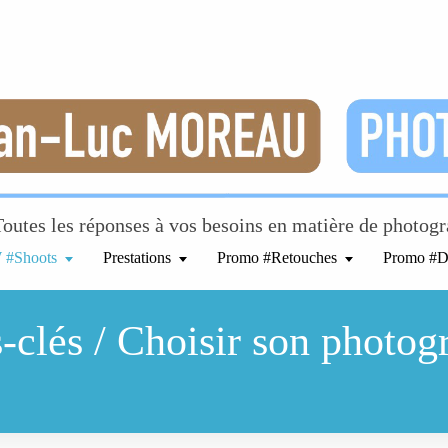
. Toutes les réponses à vos besoins en matière de photog
#Shoots
Prestations
Promo #Retouches
Promo #D
s-clés / Choisir son photog