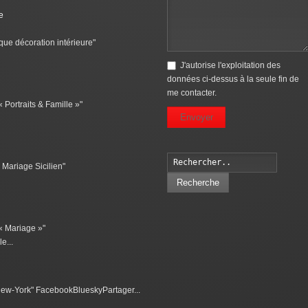
e
que décoration intérieure"
J'autorise l'exploitation des
données ci-dessus à la seule fin de
me contacter.
 Portraits & Famille »"
Envoyer
 Mariage Sicilien"
Recherche
 « Mariage »"
e...
 New-York" FacebookBlueskyPartager...