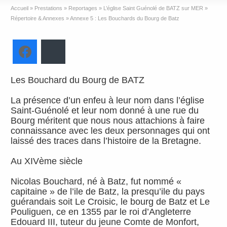
Accueil
»
Prestations
»
Reportages
»
L’église Saint Guénolé de BATZ sur MER
»
Répertoire & Annexes
»
Annexe 5 : Les Bouchards du Bourg de Batz
Facebook
Bluesky
Les Bouchard du Bourg de BATZ
La présence d’un enfeu à leur nom dans l’église
Saint-Guénolé et leur nom donné à une rue du
Bourg méritent que nous nous attachions à faire
connaissance avec les deux personnages qui ont
laissé des traces dans l’histoire de la Bretagne.
Au XIVème siècle
Nicolas Bouchard, né à Batz, fut nommé «
capitaine » de l’ile de Batz, la presqu’ile du pays
guérandais soit Le Croisic, le bourg de Batz et Le
Pouliguen, ce en 1355 par le roi d’Angleterre
Edouard III, tuteur du jeune Comte de Monfort,